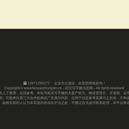
13971295272
企业办公选址，欢迎您致电咨询！
Copyright © www.fanyuezhongxin.cn --武汉写字楼信息网-- All rights reserved.
及人工整理，仅供参考。本站与相关写字楼的大厦产权方、物业管理方、开发商、运
等）可能来自第三方合作机构或广告展示内容，仅用于信息参考及展示之目的，不构
。如相关权利人认为本页面内容存在不当之处，可通过合法途径联系处理，本平台将