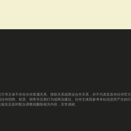
营方等主体不存在任何隶属关系、授权关系或商业合作关系，亦不代表其发布任何官方
成任何招商、租赁、销售等交易行为或商业建议。任何主体因参考本站信息而产生的行
在核实后及时配合调整或删除相关内容，非常感谢。