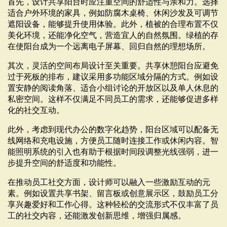
首先，设计共享阳台时应注重空间的舒适性与亲和力。选择
适合户外环境的家具，例如防腐木桌椅、休闲沙发及可调节
遮阳设备，能够提升使用体验。此外，植被的合理布置不仅
美化环境，还能净化空气，营造宜人的自然氛围。绿植的存
在使阳台成为一个远离电子屏幕、回归自然的理想场所。
其次，灵活的空间布局设计至关重要。共享休憩阳台应避免
过于死板的排布，建议采用多功能区域分隔的方式。例如设
置安静的阅读角落、适合小组讨论的开放区以及单人休息的
私密空间。这样不仅满足不同员工的需求，还能够促进多样
化的社交互动。
此外，考虑到现代办公的数字化趋势，阳台区域可以配备无
线网络和充电设施，方便员工随时连接工作或休闲内容。智
能照明系统的引入也有助于根据时间段调整光线强弱，进一
步提升空间的舒适度和功能性。
在推动员工社交方面，设计师可以融入一些激励互动的元
素。例如设置共享书架、留言板或创意展示区，鼓励员工分
享兴趣爱好和工作心得。这种轻松的交流形式不仅丰富了员
工的社交内容，还能激发创新思维，增强归属感。