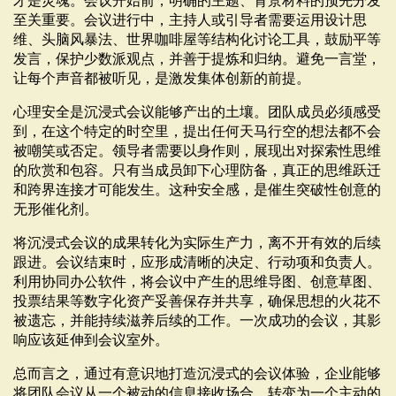
才是灵魂。会议开始前，明确的主题、背景材料的预先分发
至关重要。会议进行中，主持人或引导者需要运用设计思
维、头脑风暴法、世界咖啡屋等结构化讨论工具，鼓励平等
发言，保护少数派观点，并善于提炼和归纳。避免一言堂，
让每个声音都被听见，是激发集体创新的前提。
心理安全是沉浸式会议能够产出的土壤。团队成员必须感受
到，在这个特定的时空里，提出任何天马行空的想法都不会
被嘲笑或否定。领导者需要以身作则，展现出对探索性思维
的欣赏和包容。只有当成员卸下心理防备，真正的思维跃迁
和跨界连接才可能发生。这种安全感，是催生突破性创意的
无形催化剂。
将沉浸式会议的成果转化为实际生产力，离不开有效的后续
跟进。会议结束时，应形成清晰的决定、行动项和负责人。
利用协同办公软件，将会议中产生的思维导图、创意草图、
投票结果等数字化资产妥善保存并共享，确保思想的火花不
被遗忘，并能持续滋养后续的工作。一次成功的会议，其影
响应该延伸到会议室外。
总而言之，通过有意识地打造沉浸式的会议体验，企业能够
将团队会议从一个被动的信息接收场合，转变为一个主动的