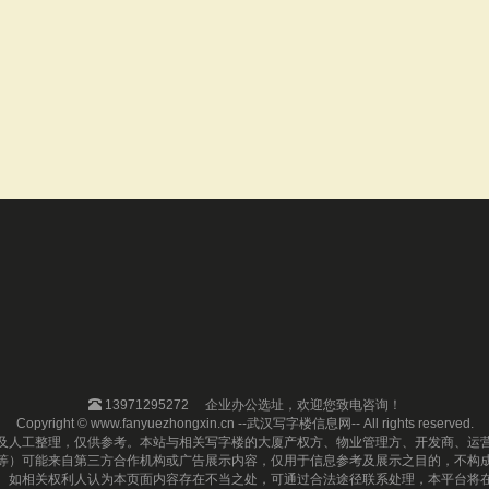
13971295272
企业办公选址，欢迎您致电咨询！
Copyright © www.fanyuezhongxin.cn --武汉写字楼信息网-- All rights reserved.
及人工整理，仅供参考。本站与相关写字楼的大厦产权方、物业管理方、开发商、运
等）可能来自第三方合作机构或广告展示内容，仅用于信息参考及展示之目的，不构
。如相关权利人认为本页面内容存在不当之处，可通过合法途径联系处理，本平台将