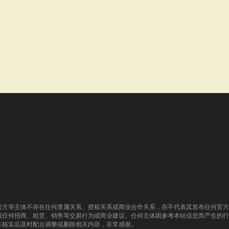
营方等主体不存在任何隶属关系、授权关系或商业合作关系，亦不代表其发布任何官方
成任何招商、租赁、销售等交易行为或商业建议。任何主体因参考本站信息而产生的行
在核实后及时配合调整或删除相关内容，非常感谢。